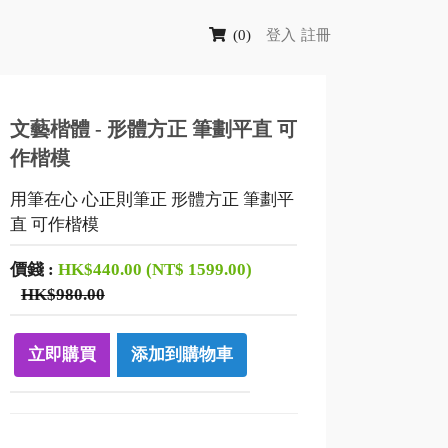
(0)
登入
註冊
文藝楷體 - 形體方正 筆劃平直 可
作楷模
用筆在心 心正則筆正 形體方正 筆劃平
直 可作楷模
價錢
:
HK$440.00 (NT$ 1599.00)
HK$980.00
立即購買
添加到購物車