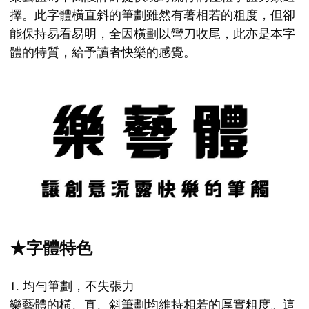
擇。此字體橫直斜的筆劃雖然有著相若的粗度，但卻
能保持易看易明，全因橫劃以彎刀收尾，此亦是本字
體的特質，給予讀者快樂的感覺。
★字體特色
1. 均勻筆劃，不失張力
樂藝體的橫、直、斜筆劃均維持相若的厚實粗度。這