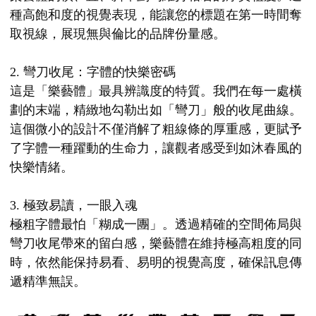
種高飽和度的視覺表現，能讓您的標題在第一時間奪
取視線，展現無與倫比的品牌份量感。
2. 彎刀收尾：字體的快樂密碼
這是「樂藝體」最具辨識度的特質。我們在每一處橫
劃的末端，精緻地勾勒出如「彎刀」般的收尾曲線。
這個微小的設計不僅消解了粗線條的厚重感，更賦予
了字體一種躍動的生命力，讓觀者感受到如沐春風的
快樂情緒。
3. 極致易讀，一眼入魂
極粗字體最怕「糊成一團」。透過精確的空間佈局與
彎刀收尾帶來的留白感，樂藝體在維持極高粗度的同
時，依然能保持易看、易明的視覺高度，確保訊息傳
遞精準無誤。