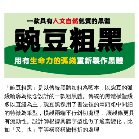
「豌豆粗黑」是以傳統黑體加粗為藍本，以豌豆的弧
綫輪廓為概念設計的一款粗黑體。傳統的黑體橫豎綫
多以直綫為主，豌豆黑採用了書法裡的兩頭粗中間細
的特徵為筆型，橫綫兩端平行斜切處理， 讓綫條更具
有流動性。設計師根據具體字型也做了適當變化，比
如「又、也」字等橫豎橫撇轉折的處理。