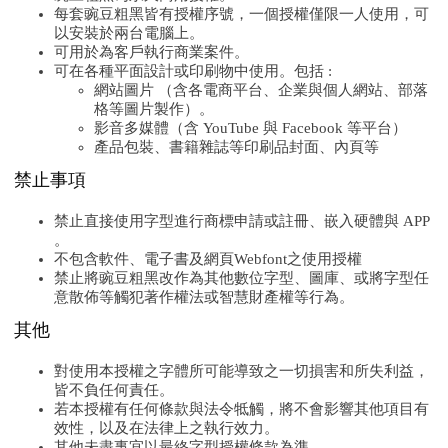
每套豌豆粗黑皆有授權序號，一個授權僅限一人使用，可
以安裝於兩台電腦上。
可用於為客戶執行商業案件。
可在各種平面設計或印刷物中使用。包括 :
網站圖片 （含各電商平台、企業與個人網站、部落
格等圖片製作）。
影音多媒體（含 YouTube 與 Facebook 等平台）
產品包裝、書籍雜誌等印刷品封面、內頁等
禁止事項
禁止直接使用字型進行商標申請或註冊、嵌入硬體與 APP
。
不包含軟件、電子書及網頁Webfont之使用授權
禁止將豌豆粗黑改作為其他數位字型、圖庫、或將字型任
意散佈等觸犯著作權法或智慧財產權等行為。
其他
對使用本授權之字體所可能導致之一切損害和所失利益，
皆不負任何責任。
若本授權有任何條款與法令牴觸，將不會影響其他項目有
效性，以及在法律上之執行效力。
其他未盡事宜以最終字型授權條款為準。