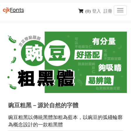
Toggl
(0)
登入
註冊
navig
豌豆粗黑－源於自然的字體
豌豆粗黑以傳統黑體加粗為藍本，以豌豆的弧綫輪廓
為概念設計的一款粗黑體